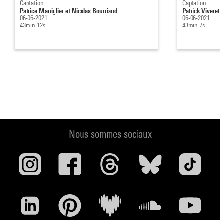
Captation
Captation
Patrice Maniglier et Nicolas Bourriaud
Patrick Vivere
06-06-2021
06-06-2021
43min 12s
43min 7s
Nous sommes sociaux