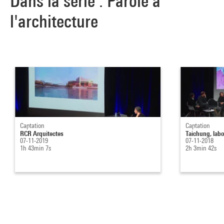
Dans la série : Parole à
l'architecture
Captation
Captation
RCR Arquitectes
Taichung, labo
07-11-2019
07-11-2018
1h 43min 7s
2h 3min 42s