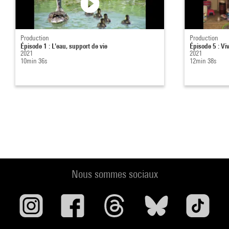
Production
Production
Épisode 1 : L'eau, support de vie
Épisode 5 : Vi
2021
2021
10min 36s
12min 38s
Nous sommes sociaux