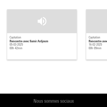
Captation
Captation
Rencontre avec Samir Ardjoum
Rencontre ave
05-03-2025
16-02-2025
00h 42min
00h 09min
Nous sommes sociaux