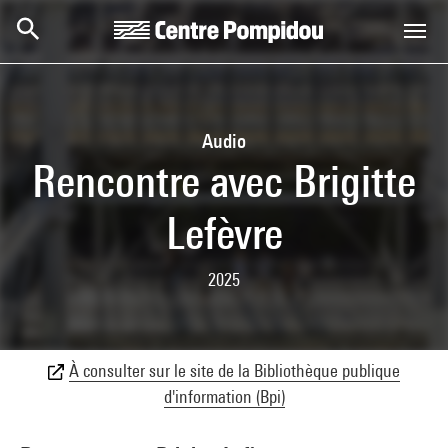
Aller au contenu principal
Centre Pompidou
Audio
Rencontre avec Brigitte
Lefèvre
2025
À consulter sur le site de la Bibliothèque publique
d'information (Bpi)