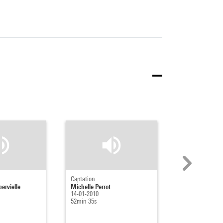
Captation
Captation
ervielle
Michelle Perrot
Michelle Perrot
14-01-2010
14-01-2010
52min 35s
52min 6s