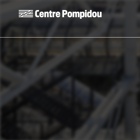
Aller au contenu principal
Centre Pompidou