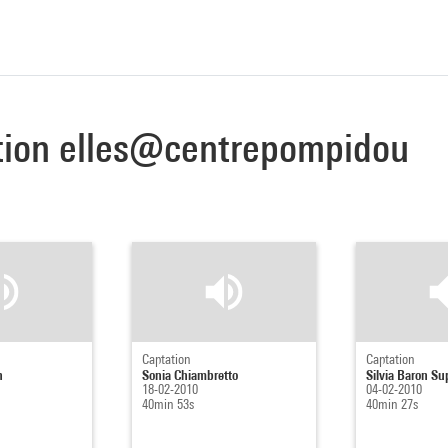
sition elles@centrepompidou
Captation
Captation
n
Sonia Chiambretto
Silvia Baron Sup
18-02-2010
04-02-2010
40min 53s
40min 27s