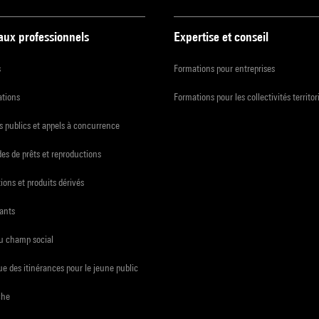
 aux professionnels
Expertise et conseil
s
Formations pour entreprises
ations
Formations pour les collectivités territor
 publics et appels à concurrence
s de prêts et reproductions
ions et produits dérivés
ants
du champ social
e des itinérances pour le jeune public
che