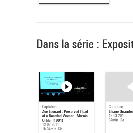
Dans la série : Expo
Captation
Captation
Zoe Leonard : Preserved Head
Liliane Giraudo
of a Bearded Woman (Musée
18-03-2010
Orfila) (1991)
34min 16s
13-02-2011
1h 34min 13s