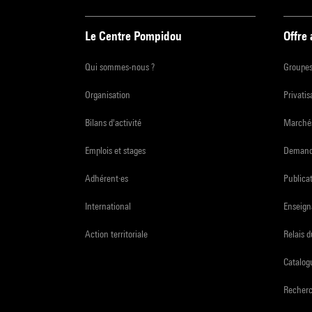
Le Centre Pompidou
Offre
Qui sommes-nous ?
Groupe
Organisation
Privatis
Bilans d'activité
Marchés
Emplois et stages
Demande
Adhérent·es
Publicat
International
Enseign
Action territoriale
Relais 
Catalogu
Recher