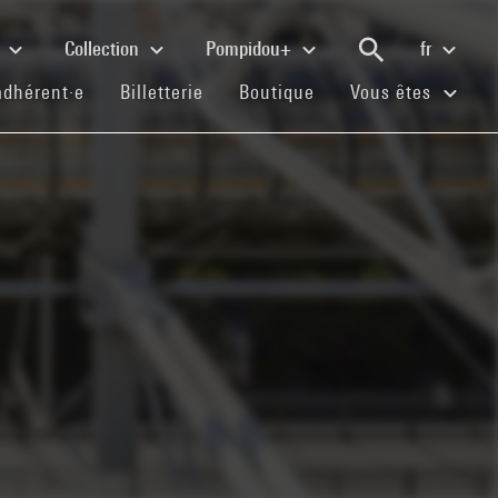
e
Collection
Pompidou+
fr
(current)
(current)
(current)
adhérent·e
Billetterie
Boutique
Vous êtes