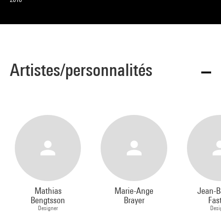
Artistes/personnalités
Mathias
Marie-Ange
Jean-B
Bengtsson
Brayer
Fas
Designer
Desi