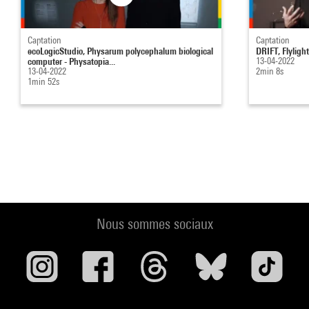
Captation
Captation
ecoLogicStudio, Physarum polycephalum biological
DRIFT, Flylig
computer - Physatopia...
13-04-2022
13-04-2022
2min 8s
1min 52s
Nous sommes sociaux