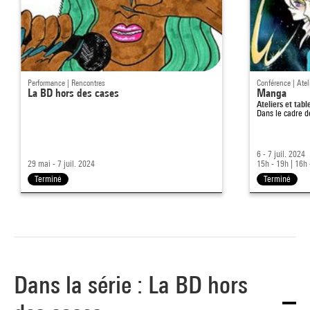
Performance | Rencontres
Conférence | Atel
La BD hors des cases
Manga
Ateliers et ta
Dans le cadre 
6 - 7 juil. 2024
29 mai - 7 juil. 2024
15h - 19h
|
16h 
Terminé
Terminé
Dans la série : La BD hors