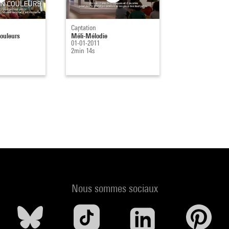
Captation
ouleurs
Méli-Mélodie
01-01-2011
2min 14s
Nous sommes sociaux