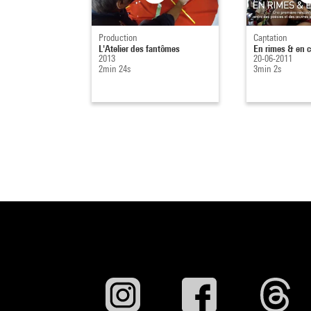
Production
Captation
L'Atelier des fantômes
En rimes & en c
2013
20-06-2011
2min 24s
3min 2s