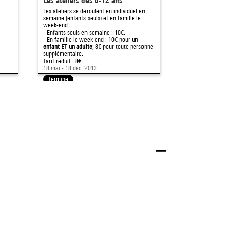
Les ateliers des 6-12 ans
Les ateliers 
Septembre - Dé
Les ateliers se déroulent en individuel en
semaine (enfants seuls) et en famille le
week-end :
- Enfants seuls en semaine : 10€.
- En famille le week-end : 10€ pour
un
enfant ET un adulte
; 8€ pour toute personne
10 oct. - 22 déc.
supplémentaire.
Tarif réduit : 8€.
Terminé
18 mai - 18 déc. 2013
Terminé