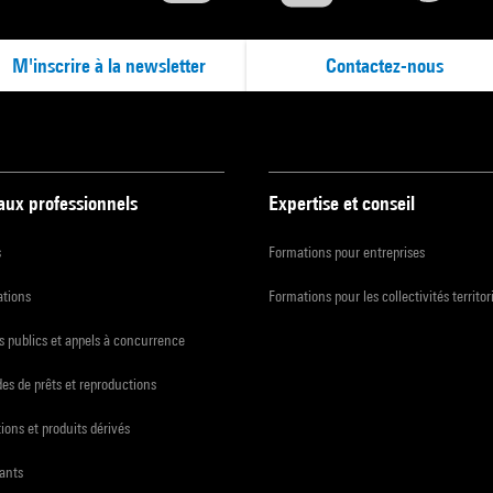
M'inscrire à la newsletter
Contactez-nous
 aux professionnels
Expertise et conseil
s
Formations pour entreprises
ations
Formations pour les collectivités territor
 publics et appels à concurrence
s de prêts et reproductions
ions et produits dérivés
ants