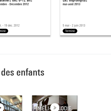
ateliers des 6-12 ans
Les Impromptus
embre - Décembre 2012
mai-août 2013
t. - 19 déc. 2012
5 mai - 2 juin 2013
rminé
Terminé
r des enfants