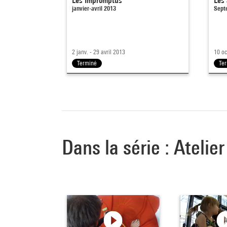
Les Impromptus
Les 
janvier-avril 2013
Sept
2 janv. - 29 avril 2013
10 oc
Terminé
Te
Dans la série : Atelie