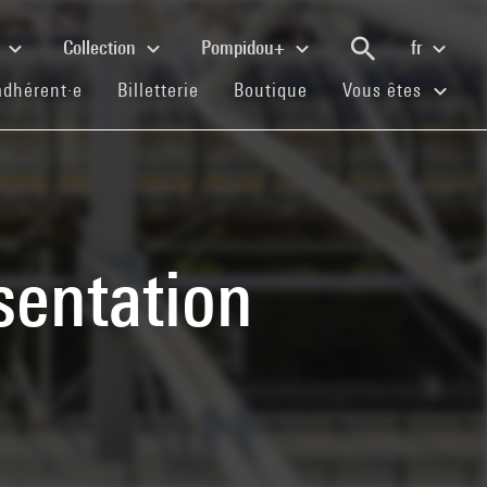
e
Collection
Pompidou+
fr
(current)
(current)
(current)
adhérent·e
Billetterie
Boutique
Vous êtes
ésentation