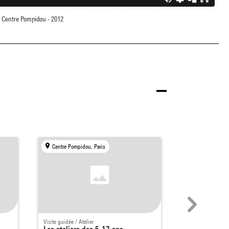
Centre Pompidou - 2012
Centre Pompidou, Paris
Centre Pompid
Visite guidée / Atelier
Visite guidée / Ate