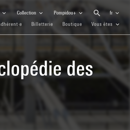
e
Collection
Pompidou+
fr
(current)
(current)
(current)
adhérent·e
Billetterie
Boutique
Vous êtes
clopédie des