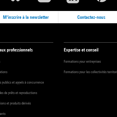
M'inscrire à la newsletter
Contactez-nous
 aux professionnels
Expertise et conseil
s
Formations pour entreprises
ations
Formations pour les collectivités territor
 publics et appels à concurrence
s de prêts et reproductions
ions et produits dérivés
ants