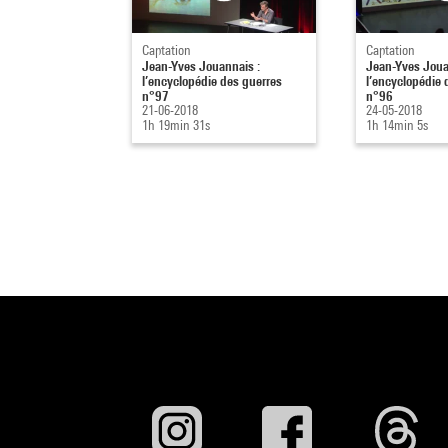
Captation
Captation
Jean-Yves Jouannais :
Jean-Yves Joua
l’encyclopédie des guerres
l’encyclopédie 
n°97
n°96
21-06-2018
24-05-2018
1h 19min 31s
1h 14min 5s