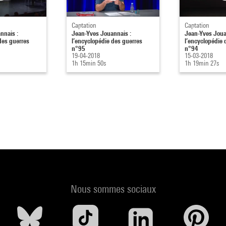
Captation
Captation
nnais :
Jean-Yves Jouannais :
Jean-Yves Joua
des guerres
l’encyclopédie des guerres
l’encyclopédie 
n°95
n°94
19-04-2018
15-03-2018
1h 15min 50s
1h 19min 27s
Nous sommes sociaux