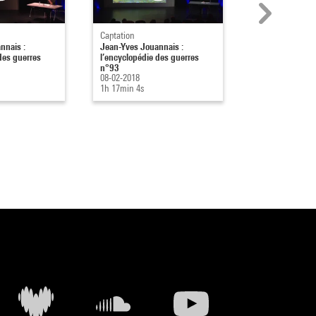
Captation
Captation
nnais :
Jean-Yves Jouannais :
Jean-Yves Joua
des guerres
l’encyclopédie des guerres
l’encyclopédie 
n°93
n°92
08-02-2018
18-01-2018
1h 17min 4s
1h 22min 15s