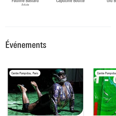
Pauline Bastard
Capucine Boutte
Ulu 
Artiste
Événements
Centre Pompidou, Paris
Centre Pompidou