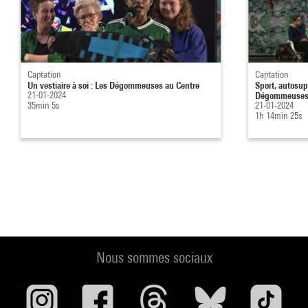
Captation
Captation
Un vestiaire à soi : Les Dégommeuses au Centre
Sport, autosup
21-01-2024
Dégommeuses 
35min 5s
21-01-2024
1h 14min 25s
Nous sommes sociaux