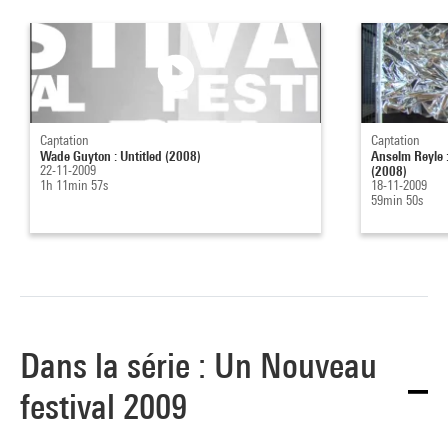
Captation
Captation
Wade Guyton : Untitled (2008)
Anselm Reyle :
22-11-2009
(2008)
1h 11min 57s
18-11-2009
59min 50s
Dans la série : Un Nouveau
festival 2009