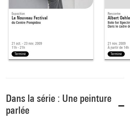
Exposition
Rencontre
Le Nouveau Festival
Albert Oehl
du Centre Pompidou
Solo for Spect
Dans le cadre 
21 oct. - 23 nov. 2009
21 nov. 2009
11h - 21h
À partir de 14h
Terminé
Terminé
Dans la série : Une peinture
parlée