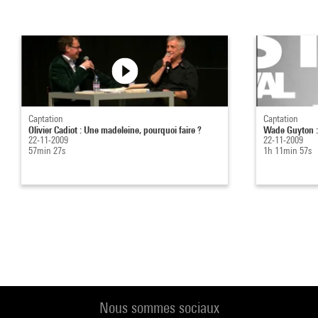
Captation
Captation
Olivier Cadiot : Une madeleine, pourquoi faire ?
Wade Guyton :
22-11-2009
22-11-2009
57min 27s
1h 11min 57s
Nous sommes sociaux