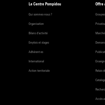
Le Centre Pompidou
Offre
Qui sommes-nous ?
Groupe
Organisation
Privatis
Bilans d'activité
Marchés
Emplois et stages
Demande
Adhérent·es
Publicat
International
Enseign
Action territoriale
Relais 
Catalogu
Recher
Accès a