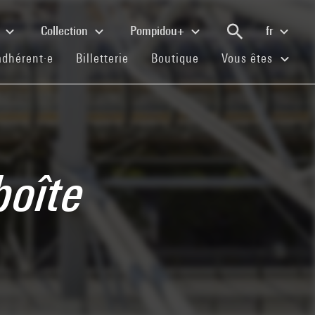
e
Collection
Pompidou+
fr
(current)
(current)
(current)
adhérent·e
Billetterie
Boutique
Vous êtes
boîte