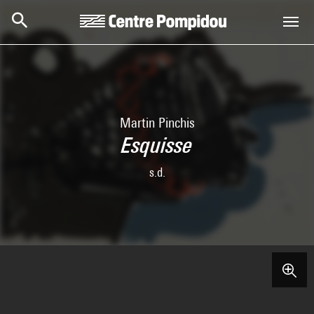
Aller au contenu principal
Centre Pompidou
Martin Pinchis
Esquisse
s.d.