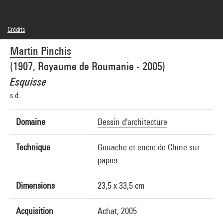
Crédits
© droits réservés
Martin Pinchis
Crédit photographique : Centre Pompidou, MNAM-CCI/Joseph Banderet/Dist.
GrandPalaisRmn
(1907, Royaume de Roumanie - 2005)
Réf. image : 4N36675
Diffusion image :
Esquisse
GrandPalaisRmnPhoto
s.d.
Domaine
Dessin d'architecture
Technique
Gouache et encre de Chine sur
papier
Dimensions
23,5 x 33,5 cm
Acquisition
Achat, 2005