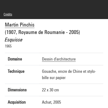
Crédits
© droits réservés
Martin Pinchis
Crédit photographique : Centre Pompidou, MNAM-CCI/Joseph Banderet/Dist.
GrandPalaisRmn
(1907, Royaume de Roumanie - 2005)
Réf. image : 4N36417
Diffusion image :
Esquisse
GrandPalaisRmnPhoto
1965
Domaine
Dessin d'architecture
Technique
Gouache, encre de Chine et stylo-
bille sur papier
Dimensions
22 x 30 cm
Acquisition
Achat, 2005