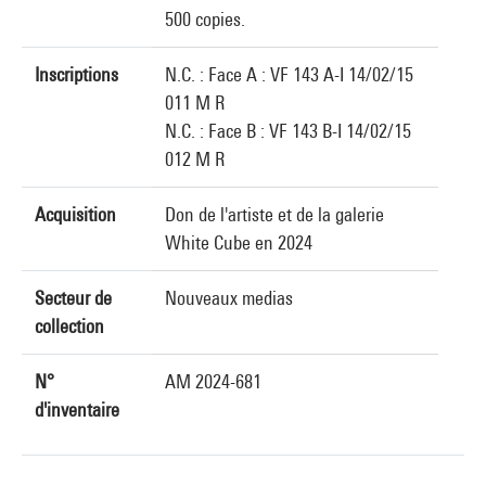
500 copies.
Inscriptions
N.C. : Face A : VF 143 A-I 14/02/15
011 M R
N.C. : Face B : VF 143 B-I 14/02/15
012 M R
Acquisition
Don de l'artiste et de la galerie
White Cube en 2024
Secteur de
Nouveaux medias
collection
N°
AM 2024-681
d'inventaire