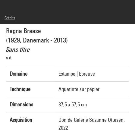
Crédits
© droits réservés
Ragna Braase
Crédit photographique : Centre Pompidou, MNAM-CCI/Audrey Laurans/Dist.
GrandPalaisRmn
(1929, Danemark - 2013)
Réf. image : 4Y03909
Diffusion image :
Sans titre
GrandPalaisRmnPhoto
s.d.
Domaine
Estampe
|
Epreuve
Technique
Aquatinte sur papier
Dimensions
37,5 x 57,5 cm
Acquisition
Don de Galerie Suzanne Ottesen,
2022