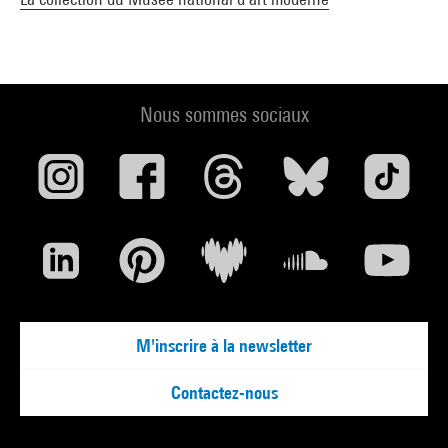
Voir la notice sur le portail de la Bibliothèque Kandinsky
Art brut donation Bruno Decharme, dans Les Cahiers du
Musée national d''art moderne [revue], n° 166, Paris, ed. du
Nous sommes sociaux
Centre Pompidou, hiver 2023/2024 (reprod. coul. p. 83) . N°
isbn 978-2-84426-971-3
Voir la notice sur le portail de la Bibliothèque Kandinsky
Art brut : Dans l''intimité d''une collection. La Donation
Decharme au Centre Pompidou : Paris, le Centre Pompidou au
Grand-Palais, 11 juin-21 septembre 2025. - Paris :
GrandPalaisRmn / Editions du Centre Pompidou, 2025 (ill.
253, cit. p. 134, 182, 197 et reprod. coul. p. 186-187) . N° isbn
M'inscrire à la newsletter
978-2-7118-8097-3
Voir la notice sur le portail de la Bibliothèque Kandinsky
Contactez-nous
Journal de l''exposition Art brut. Dans l''intimité d''une