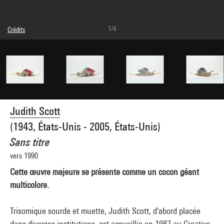
1/4
Crédits
© Courtesy of the artist and Creative Growth Art Center
Crédit photographique : Centre Pompidou, MNAM-CCI/Hélène Mauri/Dist.
GrandPalaisRmn
Réf. image : 4Y08423
Diffusion image :
GrandPalaisRmnPhoto
Judith Scott
(1943, États-Unis - 2005, États-Unis)
Sans titre
vers 1990
Cette œuvre majeure se présente comme un cocon géant
multicolore.
Trisomique sourde et muette, Judith Scott, d'abord placée
dans diverses institutions, est accueillie en 1987 au Creative