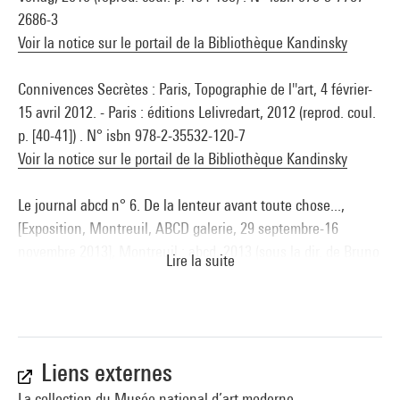
2686-3
Voir la notice sur le portail de la Bibliothèque Kandinsky
Connivences Secrètes : Paris, Topographie de l''art, 4 février-
15 avril 2012. - Paris : éditions Lelivredart, 2012 (reprod. coul.
p. [40-41]) . N° isbn 978-2-35532-120-7
Voir la notice sur le portail de la Bibliothèque Kandinsky
Le journal abcd n° 6. De la lenteur avant toute chose...,
[Exposition, Montreuil, ABCD galerie, 29 septembre-16
novembre 2013], Montreuil : abcd, 2013 (sous la dir. de Bruno
Lire la suite
Decharme) (fig. 30, cit. et reprod. coul. [n.p])
Art brut, collection abcd / Bruno Decharme : Paris, La maison
rouge, 18 octobre 2014-18 janvier 2015. - Paris : Flammarion,
2014 (cit. p. 128, 244 et reprod. coul. p. [126-127]) . N° isbn
Liens externes
978-2-08-133480-9
La collection du Musée national d’art moderne