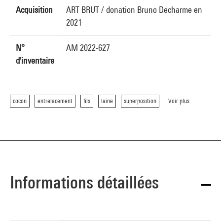
Acquisition
ART BRUT / donation Bruno Decharme en
2021
N°
AM 2022-627
d'inventaire
cocon
entrelacement
fils
laine
superposition
Voir plus
Informations détaillées