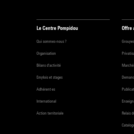
Le Centre Pompidou
Offre
Qui sommes-nous ?
Groupe
Organisation
Privatis
Bilans d'activité
Marchés
Emplois et stages
Demande
Adhérent·es
Publicat
International
Enseign
Action territoriale
Relais 
Catalogu