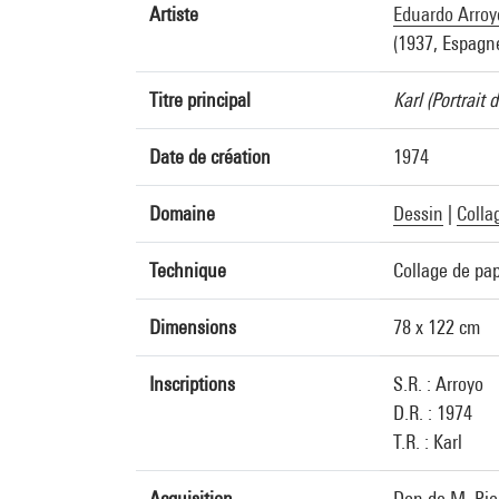
Artiste
Eduardo Arroy
(1937, Espagn
Titre principal
Karl (Portrait d
Date de création
1974
Domaine
Dessin
|
Colla
Technique
Collage de pap
Dimensions
78 x 122 cm
Inscriptions
S.R. : Arroyo
D.R. : 1974
T.R. : Karl
Acquisition
Don de M. Pier