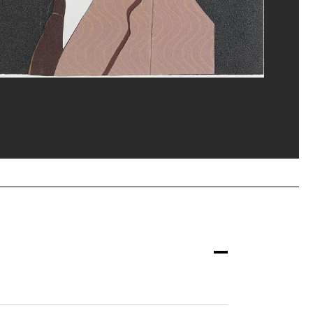
rey Laurans/Dist. GrandPalaisRmn