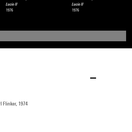
Lucio II
Lucio II
1976
1976
rl Flinker, 1974