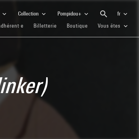
e
Collection
Pompidou+
fr
(current)
(current)
(current)
adhérent·e
Billetterie
Boutique
Vous êtes
linker)