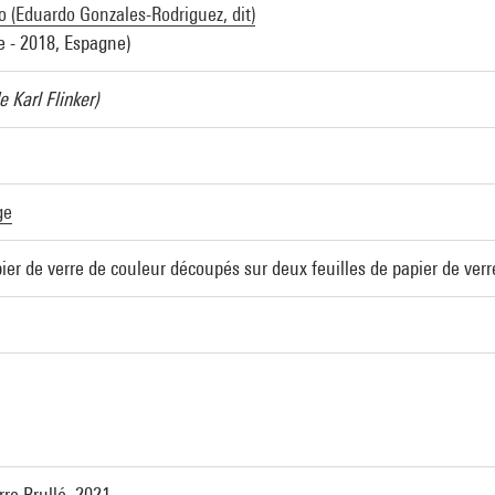
o (Eduardo Gonzales-Rodriguez, dit)
e - 2018, Espagne)
e Karl Flinker)
ge
ier de verre de couleur découpés sur deux feuilles de papier de ver
re Brullé, 2021