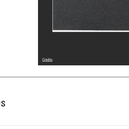
Crédits
© Adagp, Paris
Crédit photographique : Centre Pompidou, MNAM-CCI/Aud
Réf. image : 4Y01503
Diffusion image :
GrandPalaisRmnPhoto
es