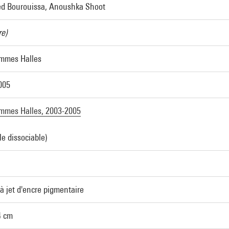
 Bourouissa, Anoushka Shoot
re)
mmes Halles
005
mmes Halles, 2003-2005
e dissociable)
à jet d'encre pigmentaire
4 cm