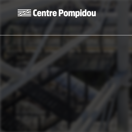
Aller au contenu principal
Centre Pompidou