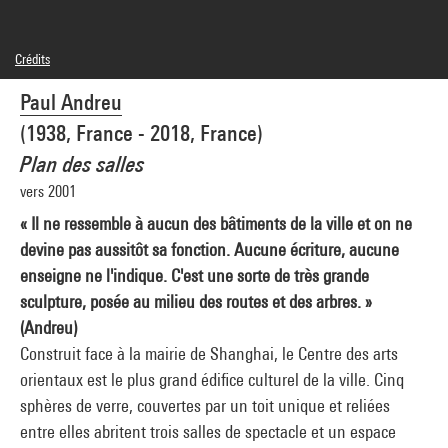
Crédits
© Adagp, Paris
Paul Andreu
Crédit photographique : Centre Pompidou, MNAM-CCI/Audrey Laurans/Dist.
GrandPalaisRmn
(1938, France - 2018, France)
Réf. image : 4Y20376
Diffusion image :
Plan des salles
GrandPalaisRmnPhoto
vers 2001
« Il ne ressemble à aucun des bâtiments de la ville et on ne
devine pas aussitôt sa fonction. Aucune écriture, aucune
enseigne ne l'indique. C'est une sorte de très grande
sculpture, posée au milieu des routes et des arbres. »
(Andreu)
Construit face à la mairie de Shanghai, le Centre des arts
orientaux est le plus grand édifice culturel de la ville. Cinq
sphères de verre, couvertes par un toit unique et reliées
entre elles abritent trois salles de spectacle et un espace