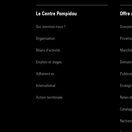
Le Centre Pompidou
Offre
Qui sommes-nous ?
Groupe
Organisation
Privatis
Bilans d'activité
Marchés
Emplois et stages
Demande
Adhérent·es
Publicat
International
Enseign
Action territoriale
Relais 
Catalogu
Recher