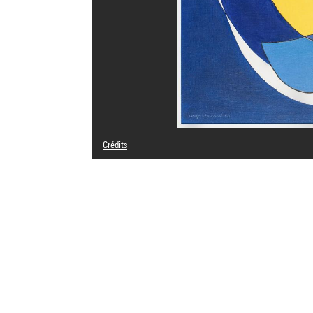
Crédits
© Adagp, Paris
Crédit photographique : Centre Pompidou, MNAM-CCI/Hél
Réf. image : 4Y06998
Diffusion image :
GrandPalaisRmnPhoto