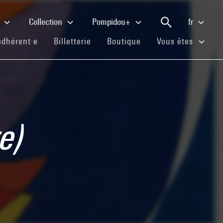
e
Collection
Pompidou+
fr
(current)
(current)
(current)
adhérent·e
Billetterie
Boutique
Vous êtes
e)