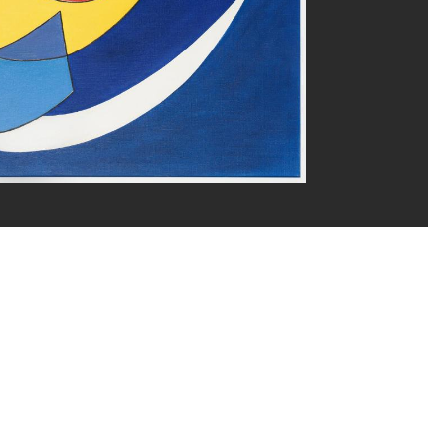
ène Mauri/Dist. GrandPalaisRmn