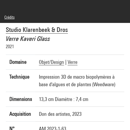
Crédits
© droits réservés
Studio Klarenbeek & Dros
Crédit photographique : Centre Pompidou, MNAM-CCI/Audrey Laurans/Dist.
GrandPalaisRmn
Verre Kaveri Glass
Réf. image : 4N48723
2021
Domaine
Objet/Design
|
Verre
Technique
Impression 3D de macro biopolymères à
base d'algues et de plantes (Weedware)
Dimensions
13,3 cm Diamètre : 7,4 cm
Acquisition
Don des artistes, 2023
N°
AM 2023-1-63