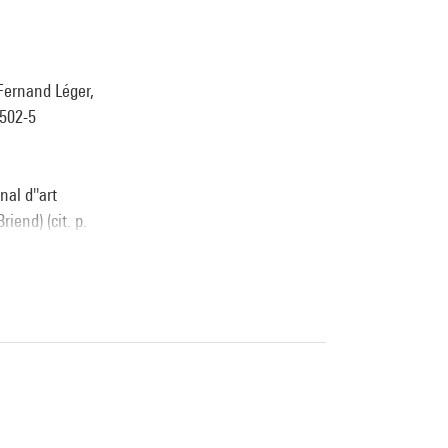
Fernand Léger,
5502-5
al d''art
iend) (cit. p.