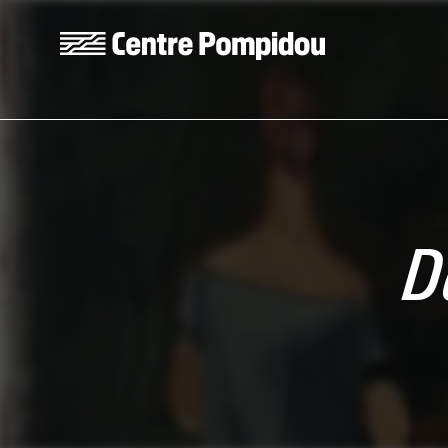
Aller au contenu principal
Centre Pompidou
D