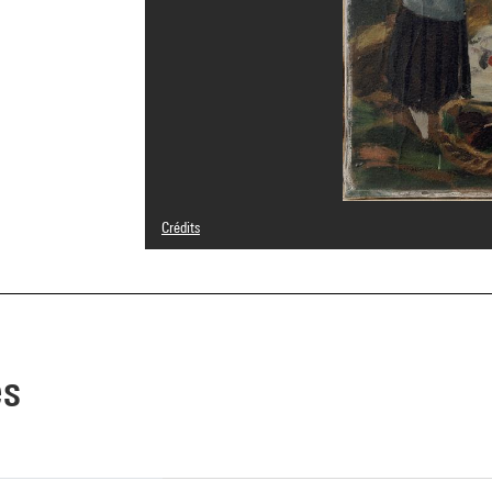
Crédits
© Adagp, Paris
Crédit photographique : Centre Pompidou, MNAM-CCI/Phil
Réf. image : 4R00281 [1999 CX 0732]
Diffusion image :
GrandPalaisRmnPhoto
es