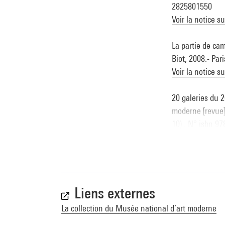
2825801550
Voir la notice s
La partie de ca
Biot, 2008.- Par
Voir la notice s
20 galeries du 
moderne [revue],
10) . N° isbn 9
Voir la notice s
Liens externes
La collection du Musée national d’art moderne