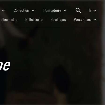
e
Collection
Pompidou+
fr
(current)
(current)
(current)
adhérent·e
Billetterie
Boutique
Vous êtes
be