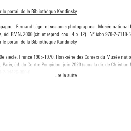
ur le portail de la Bibliothèque Kandinsky
mpagne : Fernand Léger et ses amis photographes : Musée national 
is, éd. RMN, 2008 (cit. et reprod. coul. 4 p. 12) . N° isbn 978-2-7118-
ur le portail de la Bibliothèque Kandinsky
20e siècle. France 1905-1970, Hors-série des Cahiers du Musée nation
 Paris, éd. du Centre Pompidou, juin 2020 (sous la dir. de Christian Br
78-2-84426-880-8
Lire la suite
ur le portail de la Bibliothèque Kandinsky