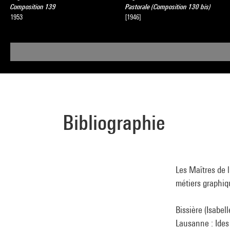
Composition 139
Pastorale (Composition 130 bis)
1953
[1946]
Bibliographie
Les Maîtres de l
métiers graphiqu
Bissière (Isabel
Lausanne : Ides 