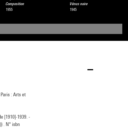
Composition
Vénus noire
1955
1945
Paris : Arts et
de [1910]-1939. -
)) . N° isbn