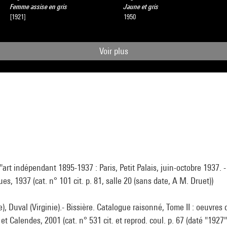
Femme assise en gris
Jaune et gris
[1921]
1950
Voir plus
''art indépendant 1895-1937 : Paris, Petit Palais, juin-octobre 1937. - 
es, 1937 (cat. n° 101 cit. p. 81, salle 20 (sans date, A M. Druet))
le), Duval (Virginie).- Bissière. Catalogue raisonné, Tome II : oeuvres 
et Calendes, 2001 (cat. n° 531 cit. et reprod. coul. p. 67 (daté "1927"