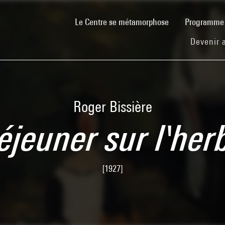
(current)
Le Centre se métamorphose
Programm
Devenir 
Roger Bissière
éjeuner sur l'her
[1927]