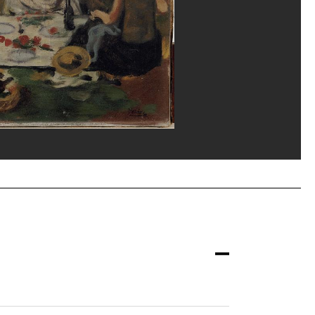
ippe Migeat/Dist. GrandPalaisRmn