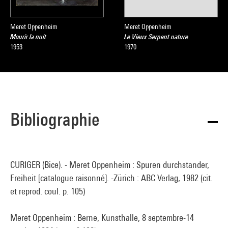
peinture exactement semblable mais réalisée sur bois et
commencée en 1961 (
Teich im Park
, 1961-1975, 45,5 x 76,5
cm, Suisse, coll. part.). Avec cette série d’œuvres consacrée à
Meret Oppenheim
Meret Oppenheim
Mourir la nuit
Le Vieux Serpent nature
la nature, Oppenheim a voulu mettre en relief l’expressivité
1953
1970
poétique de l’abstraction géométrique, en dépit de la
neutralité apparente de ses formes.
Nathalie Ernoult
Bibliographie
Source :
Extrait du catalogue
Collection art moderne - La collection du
Centre Pompidou, Musée national d’art moderne
, sous la
direction de Brigitte Leal, Paris, Centre Pompidou, 2007
CURIGER (Bice). - Meret Oppenheim : Spuren durchstander,
Freiheit [catalogue raisonné]. -Zürich : ABC Verlag, 1982 (cit.
et reprod. coul. p. 105)
Meret Oppenheim : Berne, Kunsthalle, 8 septembre-14