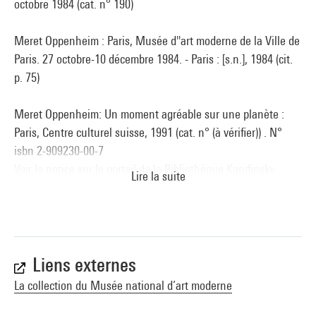
octobre 1984 (cat. n° 190)
Meret Oppenheim : Paris, Musée d''art moderne de la Ville de
Paris. 27 octobre-10 décembre 1984. - Paris : [s.n.], 1984 (cit.
p. 75)
Meret Oppenheim: Un moment agréable sur une planète :
Paris, Centre culturel suisse, 1991 (cat. n° (à vérifier)) . N°
isbn 2-909230-00-7
Voir la notice sur le portail de la Bibliothèque Kandinsky
Lire la suite
Meret Oppenheim - Retrospektive "mit ganz enorm wenig
viel" : Bern, Kunstmuseum, 2006 // Oslo, Norvège, Henie
Onstad Art Centre, 2007 // Ravensburg, Städtische Galerie,
2007-2008 .- Ostfildern, Hatje Cantz Verlag, 2006 (cit. p. 256,
Liens externes
356 et reprod. coul. p. 257)
La collection du Musée national d’art moderne
Collection Art Moderne :[Catalogue de] La collection du