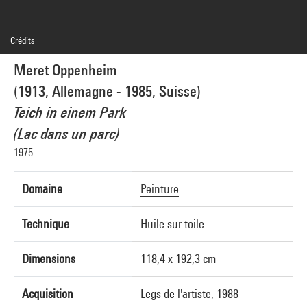
Crédits
© Adagp, Paris
Meret Oppenheim
Crédit photographique : Centre Pompidou, MNAM-CCI/Philippe Migeat/Dist.
GrandPalaisRmn
(1913, Allemagne - 1985, Suisse)
Réf. image : 4R09572 [1989 CX 0108]
Diffusion image :
Teich in einem Park
GrandPalaisRmnPhoto
(Lac dans un parc)
1975
Domaine
Peinture
Technique
Huile sur toile
Dimensions
118,4 x 192,3 cm
Acquisition
Legs de l'artiste, 1988