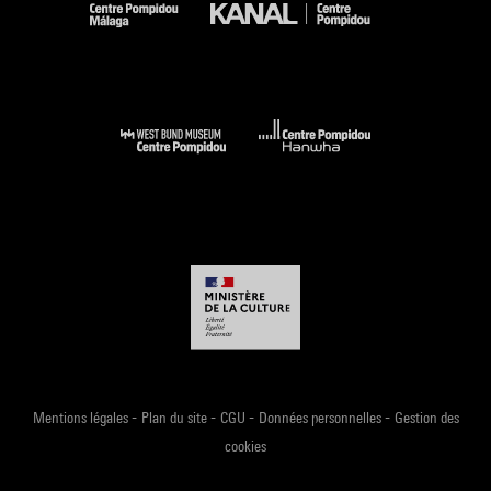
Shanghai / Paris : West Bund / Centre Pompidou, 2023 (cit. p.
157 et reprod. coul. p. 156) . N° isbn 978-7-5586-2863-4
Voir la notice sur le portail de la Bibliothèque Kandinsky
-
-
-
-
Mentions légales
Plan du site
CGU
Données personnelles
Gestion des
cookies