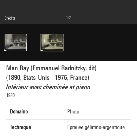
1/2
Crédits
© Man Ray Trust / Adagp, Paris
Crédit photographique : Centre Pompidou, MNAM-CCI/Philippe Migeat/Dist.
GrandPalaisRmn
Réf. image : 4N12153
Diffusion image :
GrandPalaisRmnPhoto
Man Ray (Emmanuel Radnitzky, dit)
(1890, États-Unis - 1976, France)
Intérieur avec cheminée et piano
1930
Domaine
Photo
Technique
Epreuve gélatino-argentique