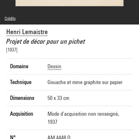
Crédits
© droits réservés
Henri Lemaistre
Crédit photographique : Centre Pompidou, MNAM-CCI/Georges Meguerditchian/Dist.
GrandPalaisRmn
Projet de décor pour un pichet
Réf. image : 4N70038
Diffusion image :
[1937]
GrandPalaisRmnPhoto
Domaine
Dessin
Technique
Gouache et mine graphite sur papier
Dimensions
50 x 33 cm
Acquisition
Mode d’acquisition non renseigné,
1937
N°
AM 4448 D