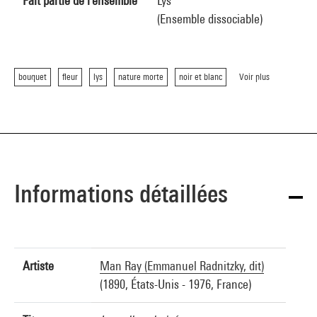
Fait partie de l'ensemble
Lys
(Ensemble dissociable)
bouquet
fleur
lys
nature morte
noir et blanc
Voir plus
Informations détaillées
Artiste
Man Ray (Emmanuel Radnitzky, dit)
(1890, États-Unis - 1976, France)