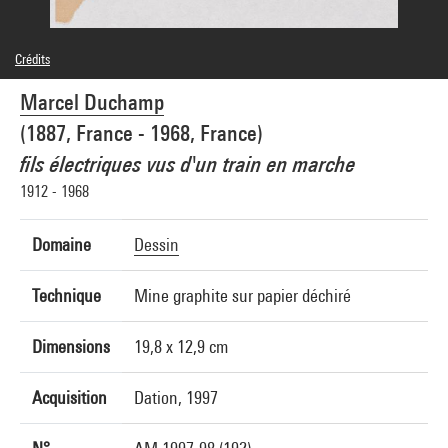
Crédits
© Association Marcel Duchamp / Adagp, Paris
Marcel Duchamp
Crédit photographique : Centre Pompidou, MNAM-CCI/Philippe Migeat/Dist.
GrandPalaisRmn
(1887, France - 1968, France)
Réf. image : 4N84292
Diffusion image :
fils électriques vus d'un train en marche
GrandPalaisRmnPhoto
1912 - 1968
Domaine
Dessin
Technique
Mine graphite sur papier déchiré
Dimensions
19,8 x 12,9 cm
Acquisition
Dation, 1997