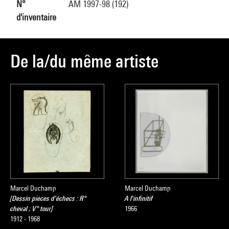
N°
AM 1997-98 (192)
d'inventaire
De la/du même artiste
Marcel Duchamp
Marcel Duchamp
[Dessin pièces d'échecs : R°
A l'infinitif
cheval ; V° tour]
1966
1912 - 1968