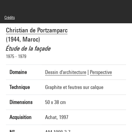
Crédits
© Adagp, Paris
Christian de Portzamparc
Crédit photographique : Centre Pompidou, MNAM-CCI/Philippe Migeat/Dist.
GrandPalaisRmn
(1944, Maroc)
Réf. image : 4N26595
Diffusion image :
Étude de la façade
GrandPalaisRmnPhoto
1975 - 1979
Domaine
Dessin d'architecture
|
Perspective
Technique
Graphite et feutres sur calque
Dimensions
50 x 38 cm
Acquisition
Achat, 1997