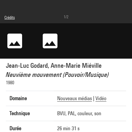
1/2
Crédits
© droits réservés
Crédit photographique : Service de la documentation photographique du MNAM -
Centre Pompidou, MNAM-CCI
Réf. image : 2A41311 [1994 CX 1336]
Jean-Luc Godard, Anne-Marie Miéville
Neuvième mouvement (Pouvoir/Musique)
1980
Domaine
Nouveaux médias
|
Vidéo
Technique
BVU, PAL, couleur, son
Durée
26 min 31 s