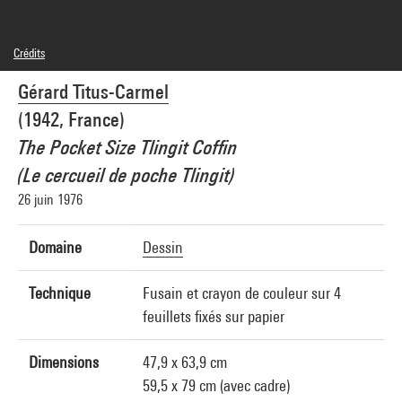
Crédits
© Adagp, Paris
Gérard Titus-Carmel
Crédit photographique : Centre Pompidou, MNAM-CCI/Philippe Migeat/Dist.
GrandPalaisRmn
(1942, France)
Réf. image : 4N87312
Diffusion image :
The Pocket Size Tlingit Coffin
GrandPalaisRmnPhoto
(Le cercueil de poche Tlingit)
26 juin 1976
Domaine
Dessin
Technique
Fusain et crayon de couleur sur 4
feuillets fixés sur papier
Dimensions
47,9 x 63,9 cm
59,5 x 79 cm (avec cadre)