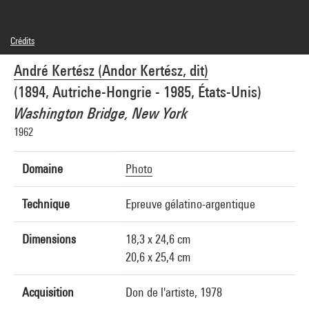
Crédits
© RMN-Grand Palais
André Kertész (Andor Kertész, dit)
Crédit photographique : Philippe Migeat - Centre Pompidou, MNAM-CCI
Réf. image : 4N07729
(1894, Autriche-Hongrie - 1985, États-Unis)
Washington Bridge, New York
1962
Domaine
Photo
Technique
Epreuve gélatino-argentique
Dimensions
18,3 x 24,6 cm
20,6 x 25,4 cm
Acquisition
Don de l'artiste, 1978