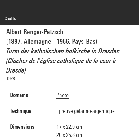
Crédits
© Albert Renger-Patzch-Archiv / Ann & Jürgen Wilde / Adagp, Paris
Albert Renger-Patzsch
Crédit photographique : Centre Pompidou, MNAM-CCI/Georges Meguerditchian/Dist.
GrandPalaisRmn
(1897, Allemagne - 1966, Pays-Bas)
Réf. image : 4N60931
Diffusion image :
Turm der katholischen hofkirche in Dresden
GrandPalaisRmnPhoto
(Clocher de l'église catholique de la cour à
Dresde)
1928
Domaine
Photo
Technique
Epreuve gélatino-argentique
Dimensions
17 x 22,9 cm
20 x 25,8 cm