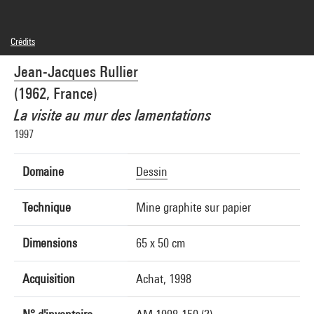
Crédits
© Adagp, Paris
Jean-Jacques Rullier
Crédit photographique : Centre Pompidou, MNAM-CCI/Philippe Migeat/Dist.
GrandPalaisRmn
(1962, France)
Réf. image : 4F51017 [2000 CX 0027]
Diffusion image :
La visite au mur des lamentations
GrandPalaisRmnPhoto
1997
Domaine
Dessin
Technique
Mine graphite sur papier
Dimensions
65 x 50 cm
Acquisition
Achat, 1998