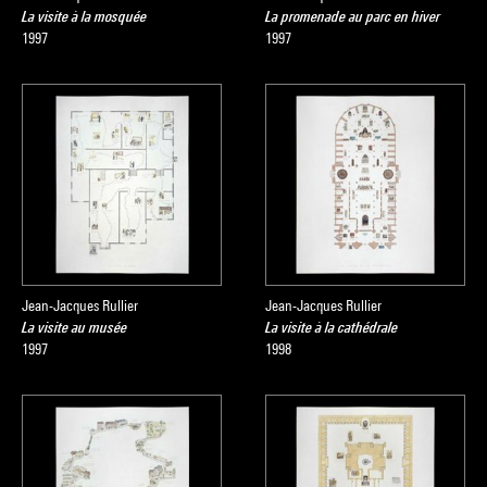
La visite à la mosquée
La promenade au parc en hiver
essentiel dans l’édition de livres.
1997
1997
Sophie Duplaix
Source :
Extrait du catalogue
Collection art contemporain - La
collection du Centre Pompidou, Musée national d'art moderne
, sous la direction de Sophie Duplaix, Paris, Centre Pompidou,
2007
Jean-Jacques Rullier
Jean-Jacques Rullier
La visite au musée
La visite à la cathédrale
1997
1998