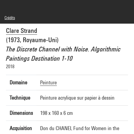
Crédits
© Clare Strand
Clare Strand
Crédit photographique : Centre Pompidou, MNAM-CCI/Audrey Laurans/Dist.
GrandPalaisRmn
(1973, Royaume-Uni)
Réf. image : 4Y11021
Diffusion image :
The Discrete Channel with Noise. Algorithmic
GrandPalaisRmnPhoto
Paintings Destination 1-10
2018
Domaine
Peinture
Technique
Peinture acrylique sur papier à dessin
Dimensions
198 x 160 x 6 cm
Acquisition
Don du CHANEL Fund for Women in the