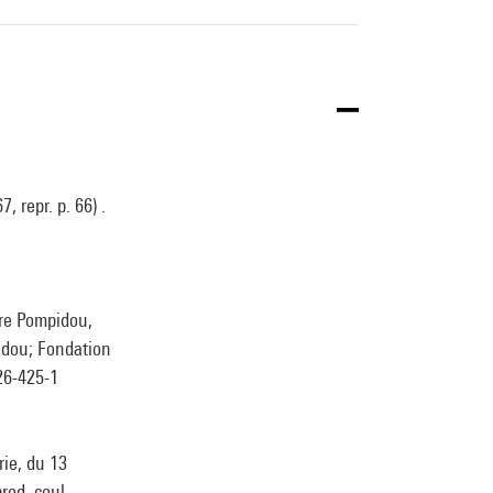
, repr. p. 66) .
tre Pompidou,
idou; Fondation
426-425-1
rie, du 13
rod. coul.