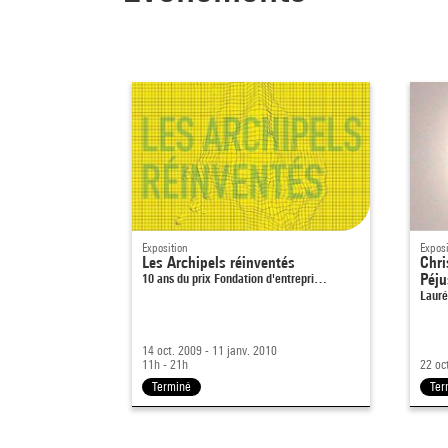
Exposition
Exposi
Les Archipels réinventés
Chri
10 ans du prix Fondation d'entrepri…
Péju
Lauré
14 oct. 2009 - 11 janv. 2010
11h - 21h
22 oc
Terminé
Ter