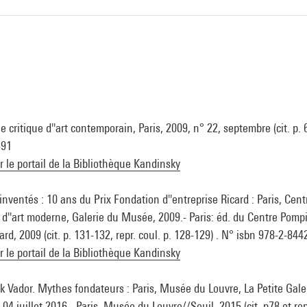
 critique d''art contemporain, Paris, 2009, n° 22, septembre (cit. p. 67
391
ur le portail de la Bibliothèque Kandinsky
inventés : 10 ans du Prix Fondation d''entreprise Ricard : Paris, Cen
d''art moderne, Galerie du Musée, 2009.- Paris: éd. du Centre Pomp
card, 2009 (cit. p. 131-132, repr. coul. p. 128-129) . N° isbn 978-2-84
ur le portail de la Bibliothèque Kandinsky
k Vador. Mythes fondateurs : Paris, Musée du Louvre, La Petite Gale
04 juillet 2016. -Paris, Musée du Louvre//Seuil, 2015 (cit. p78 et rep