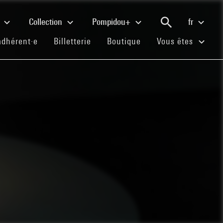
e
Collection
Pompidou+
fr
(current)
(current)
(current)
adhérent·e
Billetterie
Boutique
Vous êtes