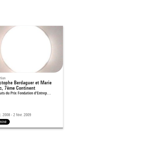
tion
stophe Berdaguer et Marie
s, 7ème Continent
ats du Prix Fondation d'Entrep…
t. 2008 - 2 févr. 2009
miné