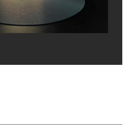
, Galerie du Musée, Centre Pompidou, oct. 2009
ippe Migeat/Dist. GrandPalaisRmn