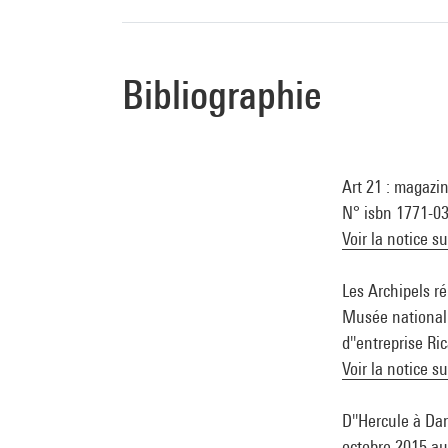
Bibliographie
Art 21 : magazine
N° isbn 1771-0
Voir la notice s
Les Archipels ré
Musée national 
d''entreprise Ri
Voir la notice s
D''Hercule à Dar
octobre 2015 au 