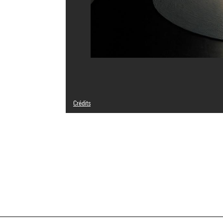
Crédits
Légende : Vue dans l'exposition "Les archipels réinventés"
© Adagp, Paris
Crédit photographique : Centre Pompidou, MNAM-CCI/Phil
Réf. image : 4N10223
Diffusion image :
GrandPalaisRmnPhoto