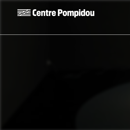
Aller au contenu principal
Centre Pompidou