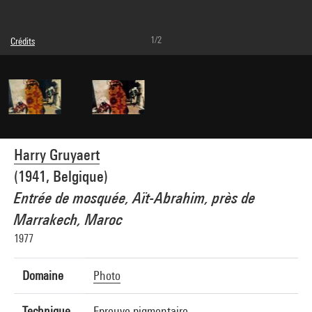
1/2
Crédits
© Harry Gruyaert / Magnum Photos
Crédit photographique : Centre Pompidou, MNAM-CCI/Bertrand Prévost/Dist.
GrandPalaisRmn
Réf. image : 4N60360
Harry Gruyaert
(1941, Belgique)
Entrée de mosquée, Aït-Abrahim, près de
Marrakech, Maroc
1977
Domaine
Photo
Technique
Epreuve pigmentaire