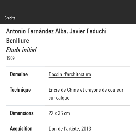
Crédits
© Antonio Fernández Alba, © Javier Feduchi Benlliure
Antonio Fernández Alba, Javier Feduchi
Crédit photographique : Centre Pompidou, MNAM-CCI/Georges Meguerditchian/Dist.
GrandPalaisRmn
Benlliure
Réf. image : 4N26797
Diffusion image :
Etude initial
GrandPalaisRmnPhoto
1969
Domaine
Dessin d'architecture
Technique
Encre de Chine et crayons de couleur
sur calque
Dimensions
22 x 36 cm
Acquisition
Don de l'artiste, 2013