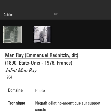
1/2
Crédits
© Man Ray Trust / Adagp, Paris
Réf. image : 4G09450
Man Ray (Emmanuel Radnitzky, dit)
(1890, États-Unis - 1976, France)
Juliet Man Ray
1964
Domaine
Photo
Technique
Négatif gélatino-argentique sur support
souple