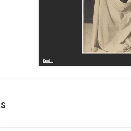
Crédits
© Ervina Boková-Drtikolvá, Podebrady
Crédit photographique : Centre Pompidou, MNAM-CCI/Aud
Réf. image : 4N85938
Diffusion image :
GrandPalaisRmnPhoto
es