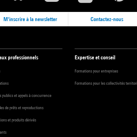
M'inscrire à la newsletter
Contactez-nous
 aux professionnels
Expertise et conseil
s
Formations pour entreprises
ations
Formations pour les collectivités territor
 publics et appels à concurrence
s de prêts et reproductions
ions et produits dérivés
ants