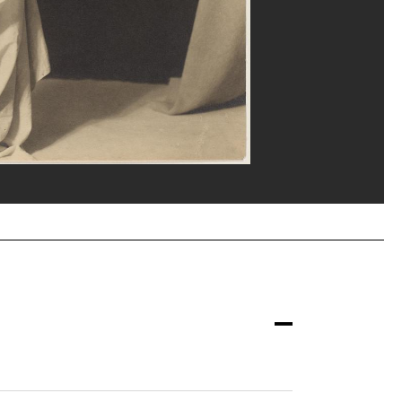
rey Laurans/Dist. GrandPalaisRmn