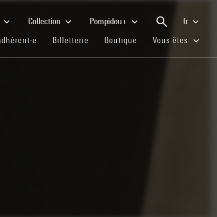
e
Collection
Pompidou+
fr
(current)
(current)
(current)
adhérent·e
Billetterie
Boutique
Vous êtes