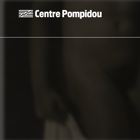
Aller au contenu principal
Centre Pompidou