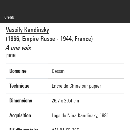
Crédits
Domaine public
Vassily Kandinsky
Crédit photographique : Centre Pompidou, MNAM-CCI/Georges Meguerditchian/Dist.
GrandPalaisRmn
(1866, Empire Russe - 1944, France)
Réf. image : 4F50024 [2000 CX 0704]
Diffusion image :
A une voix
GrandPalaisRmnPhoto
[1916]
Domaine
Dessin
Technique
Encre de Chine sur papier
Dimensions
26,7 x 20,4 cm
Acquisition
Legs de Nina Kandinsky, 1981