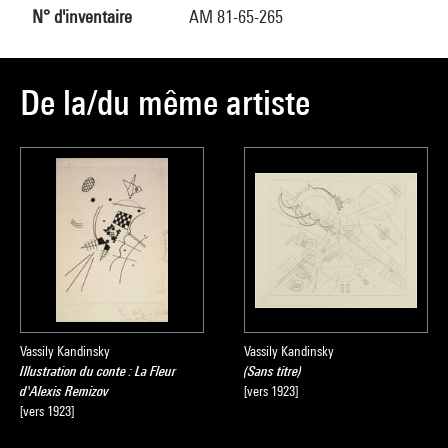
N° d'inventaire
AM 81-65-265
De la/du même artiste
Vassily Kandinsky
Vassily Kandinsky
Illustration du conte : La Fleur
(Sans titre)
d'Alexis Remizov
[vers 1923]
[vers 1923]