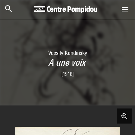
Aller au contenu principal
Centre Pompidou
Vassily Kandinsky
A une voix
[1916]