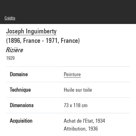
Crédits
© Adagp, Paris
Joseph Inguimberty
Crédit photographique : Centre Pompidou, MNAM-CCI/Georges Meguerditchian/Dist.
GrandPalaisRmn
(1896, France - 1971, France)
Réf. image : 4N59588
Diffusion image :
Rizière
GrandPalaisRmnPhoto
1929
Domaine
Peinture
Technique
Huile sur toile
Dimensions
73 x 118 cm
Acquisition
Achat de l'Etat, 1934
Attribution, 1936