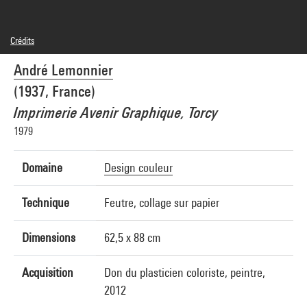
Crédits
© Adagp, Paris
André Lemonnier
Crédit photographique : Centre Pompidou, MNAM-CCI/Philippe Migeat/Dist.
GrandPalaisRmn
(1937, France)
Réf. image : 4N42362
Imprimerie Avenir Graphique, Torcy
1979
Domaine
Design couleur
Technique
Feutre, collage sur papier
Dimensions
62,5 x 88 cm
Acquisition
Don du plasticien coloriste, peintre,
2012