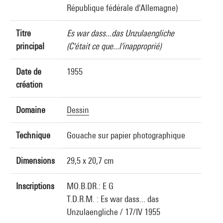
République fédérale d'Allemagne)
Titre
Es war dass...das Unzulaengliche
principal
(C'était ce que...l'inapproprié)
Date de
1955
création
Domaine
Dessin
Technique
Gouache sur papier photographique
Dimensions
29,5 x 20,7 cm
Inscriptions
MO.B.DR.: E G
T.D.R.M. : Es war dass... das
Unzulaengliche / 17/IV 1955