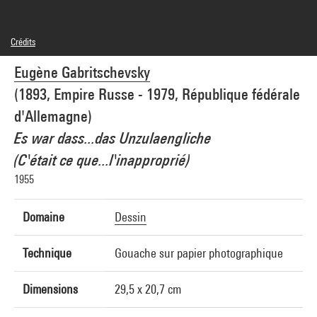
Crédits
© droits réservés, pas d'ayant droit connu
Eugène Gabritschevsky
Réf. image : 4R11392 [1990 CX 0333]
Diffusion image :
GrandPalaisRmnPhoto
(1893, Empire Russe - 1979, République fédérale
d'Allemagne)
Es war dass...das Unzulaengliche
(C'était ce que...l'inapproprié)
1955
Domaine
Dessin
Technique
Gouache sur papier photographique
Dimensions
29,5 x 20,7 cm