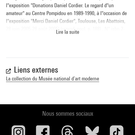
l''exposition "Donations Daniel Cordier. Le regard d''un
amateur" au Centre Pompidou en 1989-1990, à l''occasion de
l''exposition "Merci Daniel Cordier", Toulouse, Les Abattoirs,
28 juin 2005-28 août 2005) (reprod. coul. p. 188) . N° isbn 2-
Lire la suite
84426-263-5
Voir la notice sur le portail de la Bibliothèque Kandinsky
Liens externes
La collection du Musée national d’art moderne
Nous sommes sociaux