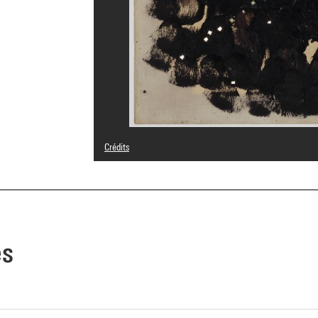
Crédits
© Fondation Lucio Fontana, Milano / by SIAE / Adagp, Pari
Crédit photographique : Centre Pompidou, MNAM-CCI/Chris
Réf. image : 4R10251 [1986 CX 0243]
Diffusion image :
GrandPalaisRmnPhoto
es