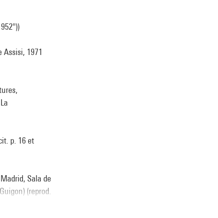
1952"))
 Assisi, 1971
tures,
 La
it. p. 16 et
 Madrid, Sala de
Guigon) (reprod.