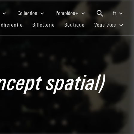
e
Collection
Pompidou+
fr
(current)
(current)
(current)
adhérent·e
Billetterie
Boutique
Vous êtes
ncept spatial)