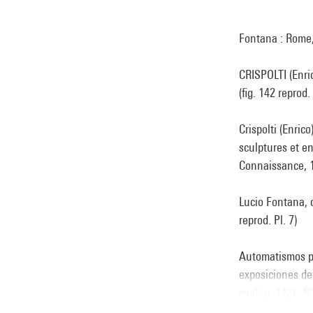
Fontana : Rome, 
CRISPOLTI (Enri
(fig. 142 reprod
Crispolti (Enric
sculptures et e
Connaissance, 19
Lucio Fontana, c
reprod. Pl. 7)
Automatismos pa
exposiciones de
coul. p. 142) . 
Voir la notice s