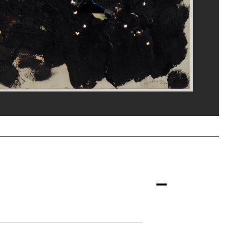
s
tian Bahier et Philippe Migeat/Dist. GrandPalaisRmn