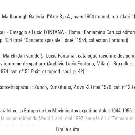
Marlborough Galleria d''Arte S.p.A., mars 1964 (reprod. n.p. (daté "
ce) .- Omaggio a Lucio FONTANA -. Rome : Beniamino Carucci editore
. p. 134 (titré "Concetto spaziale", daté "1954, collection Fontana))
o), Marck (Jan van der).- Lucio Fontana : catalogue raisonné des pein
nvironnements spatiaux (Archivio Lucio Fontana, Milan).- Bruxelles :
74 (cat. n° 51 P cit. et reprod. coul. p. 42)
oncetti spaziali : Zurich, Kunsthaus, 2 avril-23 mai 1976 (cat. n° 23 c
ralelos. La Europa de los Movimientos experimentales 1944-1956 :
 la communidad de Madrid, avril-mai 1992 (sous la dir. d''Emmanuel 
N° isbn 84-86022-65-7
Lire la suite
ur le portail de la Bibliothèque Kandinsky