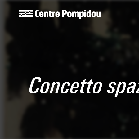
Aller au contenu principal
Centre Pompidou
Concetto spaz