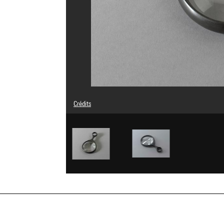
Crédits
© droits réservés
Crédit photographique : Bertrand Prévost - Centre Pompi
Réf. image : 4N40506