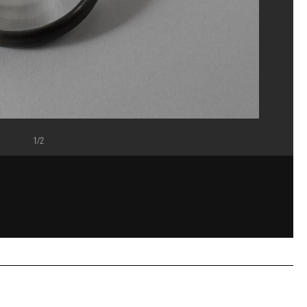
1/2
dou, MNAM-CCI