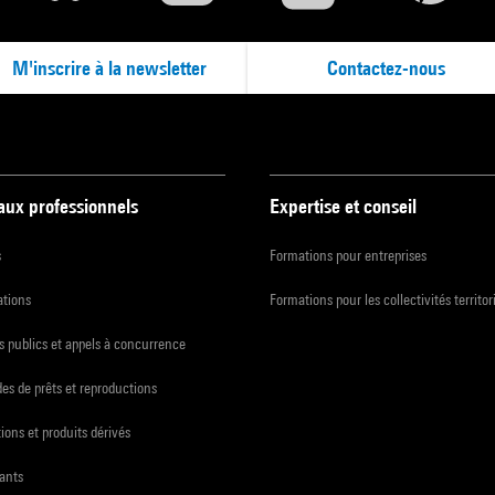
M'inscrire à la newsletter
Contactez-nous
 aux professionnels
Expertise et conseil
s
Formations pour entreprises
ations
Formations pour les collectivités territor
 publics et appels à concurrence
s de prêts et reproductions
ions et produits dérivés
ants