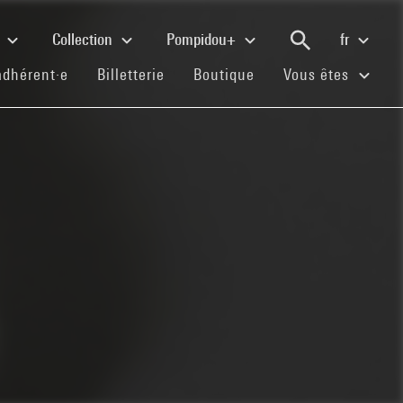
e
Collection
Pompidou+
fr
(current)
(current)
(current)
adhérent·e
Billetterie
Boutique
Vous êtes