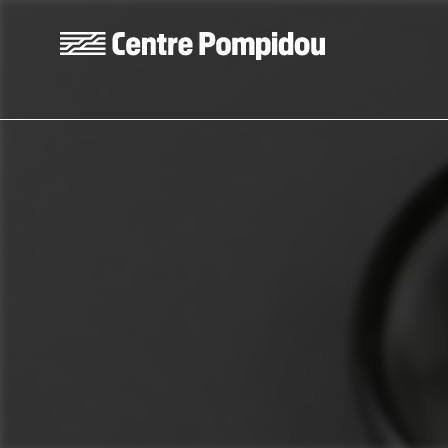
Aller au contenu principal
Centre Pompidou