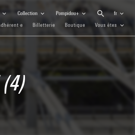
e
Collection
Pompidou+
fr
(current)
(current)
(current)
adhérent·e
Billetterie
Boutique
Vous êtes
 (4)