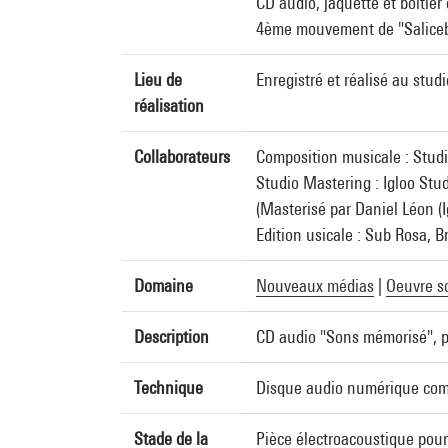
CD audio, jaquette et boîtier 
4ème mouvement de "Salicebu
Lieu de
Enregistré et réalisé au studi
réalisation
Collaborateurs
Composition musicale : Studio
Studio Mastering : Igloo Stud
(Masterisé par Daniel Léon (I
Edition usicale : Sub Rosa, B
Domaine
Nouveaux médias
|
Oeuvre s
Description
CD audio "Sons mémorisé", p
Technique
Disque audio numérique com
Stade de la
Pièce électroacoustique pou