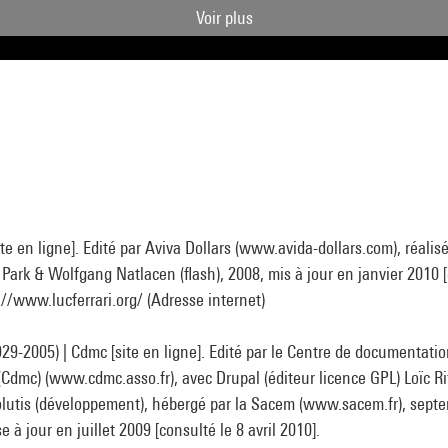
Voir plus
e en ligne]. Edité par Aviva Dollars (www.avida-dollars.com), réalis
Park & Wolfgang Natlacen (flash), 2008, mis à jour en janvier 2010 [
p://www.lucferrari.org/ (Adresse internet)
29-2005) | Cdmc [site en ligne]. Edité par le Centre de documentati
Cdmc) (www.cdmc.asso.fr), avec Drupal (éditeur licence GPL) Loïc Ri
olutis (développement), hébergé par la Sacem (www.sacem.fr), sept
e à jour en juillet 2009 [consulté le 8 avril 2010].