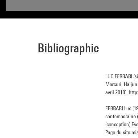
Bibliographie
LUC FERRARI [sit
Mercuri, Haijun 
avril 2010]. htt
FERRARI Luc (19
contemporaine (
(conception) Ev
Page du site mis