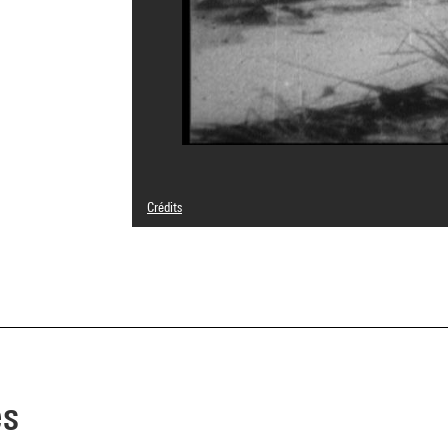
Crédits
Légende : Capture d'écran
© droits réservés
Crédit photographique : Centre Pompidou, MNAM-CCI/Ser
Réf. image : 4N19346
Diffusion image :
GrandPalaisRmnPhoto
es