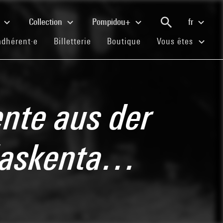
e
Collection
Pompidou+
fr
(current)
(current)
(current)
adhérent·e
Billetterie
Boutique
Vous êtes
nte aus der
 Maskenta…