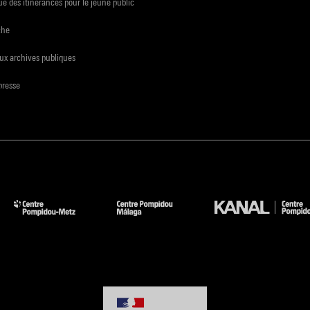
e des itinérances pour le jeune public
che
ux archives publiques
presse