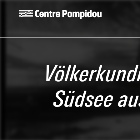
Aller au contenu principal
Centre Pompidou
Völkerkund
Südsee au