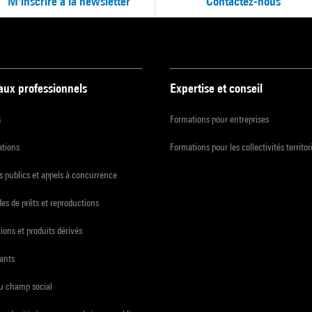
M'inscrire à la newsletter
Contactez-nous
 aux professionnels
Expertise et conseil
s
Formations pour entreprises
ations
Formations pour les collectivités territor
 publics et appels à concurrence
s de prêts et reproductions
ions et produits dérivés
ants
du champ social