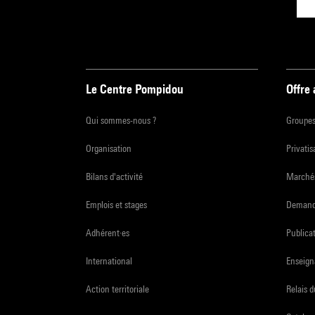
Le Centre Pompidou
Offre
Qui sommes-nous ?
Groupe
Organisation
Privatis
Bilans d'activité
Marchés
Emplois et stages
Demande
Adhérent·es
Publicat
International
Enseign
Action territoriale
Relais 