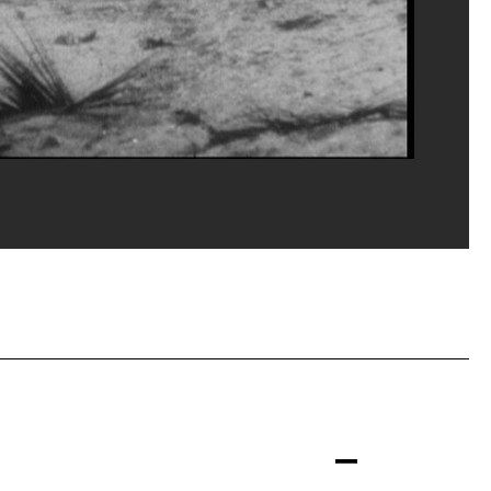
vice de la documentation photographique du MNAM/Dist. GrandPalaisRmn