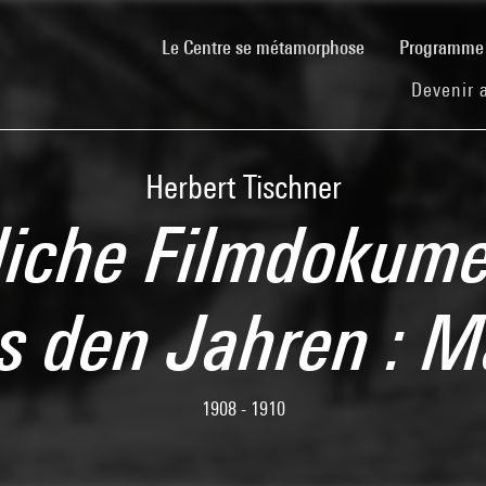
(current)
Le Centre se métamorphose
Programm
Devenir 
Herbert Tischner
liche Filmdokume
s den Jahren :
1908 - 1910