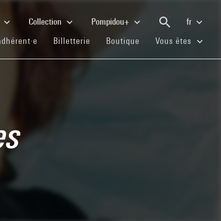
e
Collection
Pompidou+
fr
(current)
(current)
(current)
adhérent·e
Billetterie
Boutique
Vous êtes
es