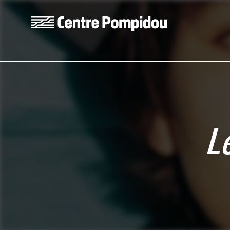
Aller au contenu principal
Centre Pompidou
L