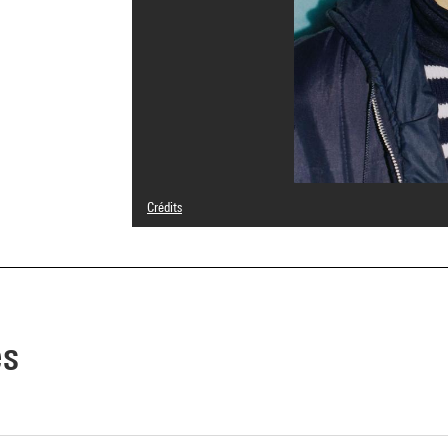
Crédits
© Adagp, Paris
Crédit photographique : Georges Meguerditchian - Centr
Réf. image : 4N11348
es