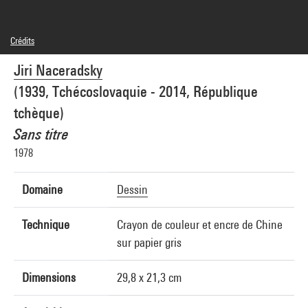
Crédits
© Adagp, Paris
Jiri Naceradsky
Crédit photographique : Centre Pompidou, MNAM-CCI/Bertrand Prévost/Dist.
GrandPalaisRmn
(1939, Tchécoslovaquie - 2014, République
Réf. image : 4R15243 [1994 CX 0672]
tchèque)
Sans titre
1978
Domaine
Dessin
Technique
Crayon de couleur et encre de Chine
sur papier gris
Dimensions
29,8 x 21,3 cm